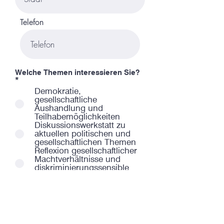
Telefon
Welche Themen interessieren Sie?
P
*
f
Demokratie,
l
gesellschaftliche
i
Aushandlung und
c
Teilhabemöglichkeiten
h
t
Diskussionswerkstatt zu
f
aktuellen politischen und
e
gesellschaftlichen Themen
l
Reflexion gesellschaftlicher
d
Machtverhältnisse und
diskriminierungssensible
Haltung
Rechtsextremismus –
Dekodierung
rechtspopulistischer
Perspektiven
Argumentationsstrategien