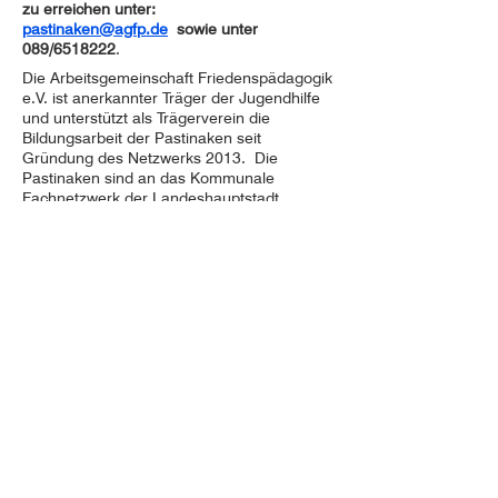
zu erreichen unter:
pastinaken@agfp.de
sowie unter
089/6518222
.
Die Arbeitsgemeinschaft Friedenspädagogik
e.V. ist anerkannter Träger der Jugendhilfe
und unterstützt als Trägerverein die
Bildungsarbeit der Pastinaken seit
Gründung des Netzwerks 2013.
Die
Pastinaken sind an das Kommunale
Fachnetzwerk der Landeshauptstadt
München angeschlossen.
Angebote für Jugendliche und für
Fachkräfte:
Im Bereich der Jugendbildung bieten die
Pastinaken Workshops und
Seminareinheiten zur Vermittlung
demokratischer Werte, Normen und
Handlungskompetenzen an. Die Themen
und Methoden werden für jeden praktischen
Einsatz aktualisiert und an die Bedürfnisse
der Zielgruppe angepasst.