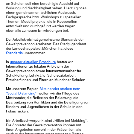
an Schulen soll eine berechtigte Aussicht auf
Wirkung und Nachhaltigkeit haben. Hierzu gibt es
einen gemeinsamen fachlichen Austausch,
Fachgespräche bzw. Workshops zu speziellen
Themen. Modellprojekte, die in Kooperation
entwickelt und durchgeführt werden tragen
ebenfalls zu neuen Entwicklungen bei.
Der Arbeitskreis hat gemeinsame Standards der
Gewaltprävention erarbeitet. Das Stadtjugendamt
der Landeshauptstadt München hat diese
Standards
übernommen.
In
unserer aktuellen Broschüre
bieten wir
Informationen zu lokalen Anbietern der
Gewaltprävention sowie Interventionsarbeit für
Schul-leitung, Lehrkräfte, Schulsozialarbeit,
Erzieher*innen und Eltern an Münchner Schulen.
Mit unserem Papier
Miteinander stärken trotz
"Social Distancing"
wollen wir die Pflege des
Miteinander, die Reflexion der Belastung, die
Bearbeitung von Konflikten und die Beteiligung von
Kindern und Jugendlichen in der Schule in den
Fokus rücken.
Ein Arbeitsschwerpunkt sind „Hilfen bei Mobbing“.
Die Anbieter der Gewaltprävention können mit
ihren Angeboten sowohl in der Prävention, als
auch in der Intervention einen wichtigen Beitrag