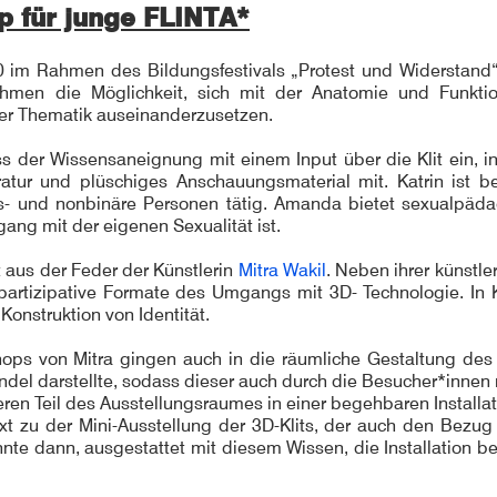
p für junge FLINTA*
 im Rahmen des Bildungsfestivals „Protest und Widerstand“
men die Möglichkeit, sich mit der Anatomie und Funktio
ser Thematik auseinanderzusetzen.
ess der Wissensaneignung mit einem Input über die Klit ein, i
eratur und plüschiges Anschauungsmaterial mit. Katrin ist b
ns- und nonbinäre Personen tätig. Amanda bietet sexualpäd
ng mit der eigenen Sexualität ist.
aus der Feder der Künstlerin
Mitra Wakil
. Neben ihrer künstler
t partizipative Formate des Umgangs mit 3D- Technologie. In
)Konstruktion von Identität.
ops von Mitra gingen auch in die räumliche Gestaltung des
del darstellte, sodass dieser auch durch die Besucher*innen
eren Teil des Ausstellungsraumes in einer begehbaren Install
-Text zu der Mini-Ausstellung der 3D-Klits, der auch den Bez
nnte dann, ausgestattet mit diesem Wissen, die Installation 