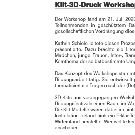
Klit-3D-Druck Worksho
Der Workshop fand am 21. Juli 2020
Teilnehmenden in geschütztem Rah
gesellschaftlichen Verdrängung die
Kathrin Schiele leitete diesen Proz
präsentierte. Dazu brachte sie Lit
Mädchen, junge Frauen, Inter-, Tra
Kernthema der selbstbestimmte Umga
Das Konzept des Workshops stammt 
Bildungsarbeit tätig. Sie entwickel
thematisiert sie Fragen nach der (De
3D-Klits aus vorangegangen Worksh
Bildungsfestivals einen Raum im Wan
Die Klit-Modelle waren dabei im hint
Installation befand sich ein Erklär
Widerstand herstellte. Wer wollte ko
anschauen.