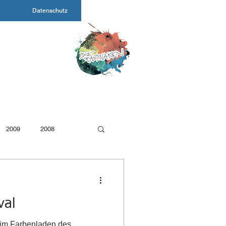
Datenschutz
2009
2008
g
Partizipation
val
 im Farbenladen des