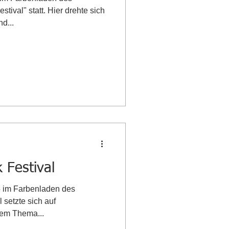
ival" statt. Hier drehte sich
d...
 Festival
5 im Farbenladen des
 setzte sich auf
em Thema...