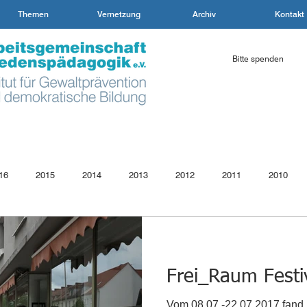
Themen
Vernetzung
Archiv
Kontakt
Bitte spenden
16
2015
2014
2013
2012
2011
2010
4
2003
2002
2001
2000
Demokratische Bildun
Frei_Raum Festi
Vom 08.07.-22.07.2017 fand